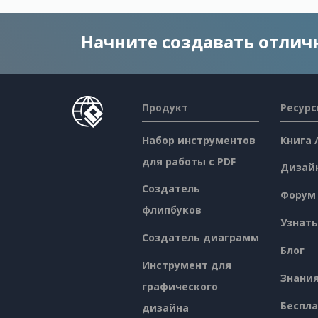
Начните создавать отли
Продукт
Ресур
Набор инструментов
Книга 
для работы с PDF
Дизай
Создатель
Форум
флипбуков
Узнать
Создатель диаграмм
Блог
Инструмент для
Знани
графического
Беспл
дизайна