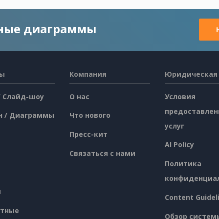
чные диаграммы
сы
Компания
Юридическая
/ Слайд-шоу
О нас
Условия
предоставлен
н / Диаграммы
Что нового
услуг
Пресс-кит
AI Policy
Связаться с нами
Политика
конфиденциа
я
Content Guidel
атные
Обзор систем