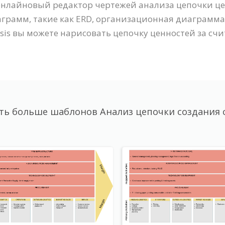
 - онлайновый редактор чертежей анализа цепочки
аграмм, такие как ERD, организационная диаграмм
ysis вы можете нарисовать цепочку ценностей за сч
ть больше шаблонов Анализ цепочки создания 