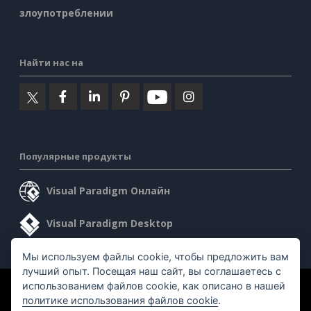
злоупотреблении
Найти нас на
Популярные продукты
Visual Paradigm Онлайн
Visual Paradigm Desktop
Мы используем файлы cookie, чтобы предложить вам
лучший опыт. Посещая наш сайт, вы соглашаетесь с
использованием файлов cookie, как описано в нашей
©2026 by Visual Paradigm. Все права защищены.
политике использования файлов cookie
.