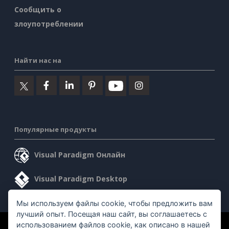
Сообщить о
злоупотреблении
Найти нас на
Популярные продукты
Visual Paradigm Онлайн
Visual Paradigm Desktop
Мы используем файлы cookie, чтобы предложить вам
лучший опыт. Посещая наш сайт, вы соглашаетесь с
использованием файлов cookie, как описано в нашей
©2026 by Visual Paradigm. Все права защищены.