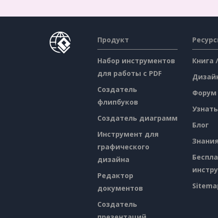
Продукт
Ресур
Набор инструментов
Книга 
для работы с PDF
Дизай
Создатель
Форум
флипбуков
Узнать
Создатель диаграмм
Блог
Инструмент для
Знани
графического
Беспл
дизайна
инстр
Редактор
Sitema
документов
Создатель
презентаций