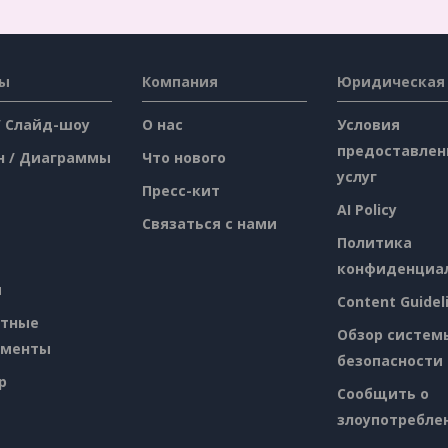
сы
Компания
Юридическая
/ Слайд-шоу
О нас
Условия
предоставлен
н / Диаграммы
Что нового
услуг
Пресс-кит
AI Policy
Связаться с нами
Политика
конфиденциа
я
Content Guidel
атные
Обзор систем
ументы
безопасности
p
Сообщить о
злоупотребле