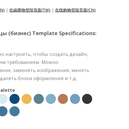
EN)
|
在線購物登陸頁面(TW)
|
在线购物登陆页面(CN)
 (бизнес) Template Specifications:
о настроить, чтобы создать дизайн,
им требованиям. Можно
ание, заменять изображения, менять
удалять блоки оформления и т.д.
alette