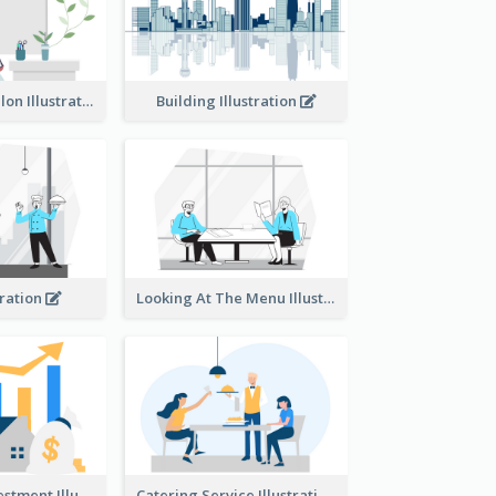
Eco-friendly Salon Illustration
Building Illustration
tration
Looking At The Menu Illustration
Real Estate Investment Illustration
Catering Service Illustration