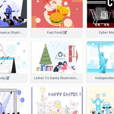
Music Performance Illustration
Fast Food
Cyber M
July
Letter To Santa Illustration
Independe