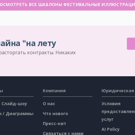
ОСМОТРЕТЬ ВСЕ ШАБЛОНЫ ФЕСТИВАЛЬНЫЕ ИЛЛЮСТРАЦ
айна "на лету
 расторгать контракты. Никаких
сы
Компания
Юридическая
/ Слайд-шоу
О нас
Условия
предоставлен
н / Диаграммы
Что нового
услуг
Пресс-кит
AI Policy
Связаться с нами