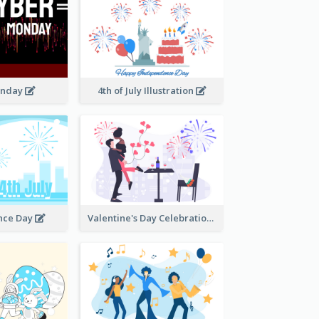
onday
4th of July Illustration
nce Day
Valentine's Day Celebration