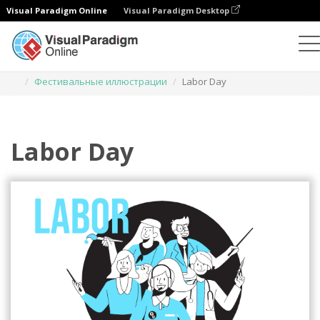
Visual Paradigm Online
Visual Paradigm Desktop
Иллюстрации
Шаблоны
Фестивальные иллюстрации
Labor Day
Labor Day