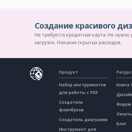
Создание красивого диз
Не требуется кредитная карта. Не нужно
загрузок. Никаких скрытых расходов.
Продукт
Ресур
Набор инструментов
Книга 
для работы с PDF
Дизай
Создатель
Форум
флипбуков
Узнать
Создатель диаграмм
Блог
Инструмент для