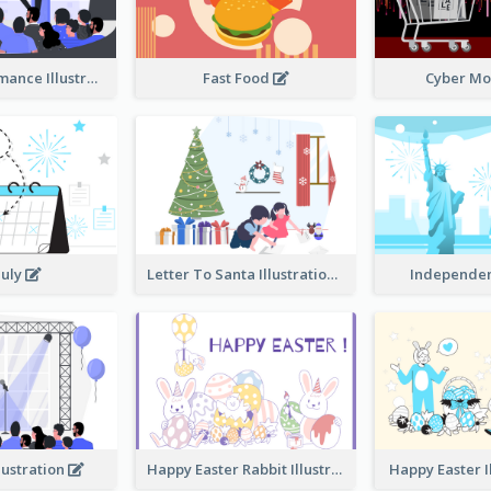
Music Performance Illustration
Fast Food
Cyber M
July
Letter To Santa Illustration
Independe
lustration
Happy Easter Rabbit Illustration
Happy Easter I