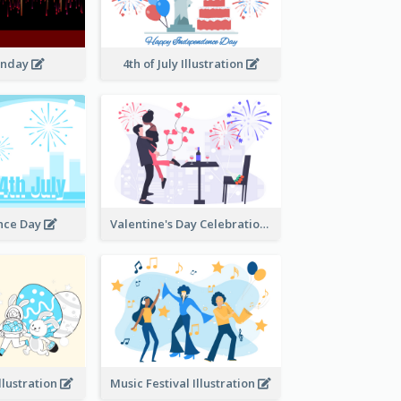
onday
4th of July Illustration
nce Day
Valentine's Day Celebration
llustration
Music Festival Illustration