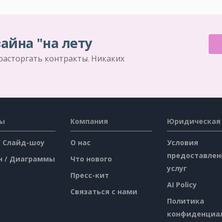
айна "на лету
 расторгать контракты. Никаких
сы
Компания
Юридическая
/ Слайд-шоу
О нас
Условия
предоставлен
н / Диаграммы
Что нового
услуг
Пресс-кит
AI Policy
Связаться с нами
Политика
конфиденциа