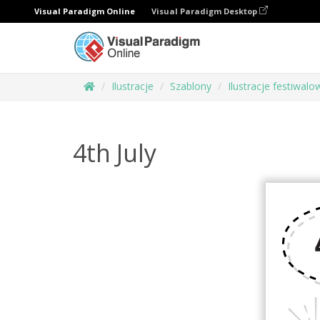
Visual Paradigm Online
Visual Paradigm Desktop
Ilustracje
Szablony
Ilustracje festiwalo
4th July