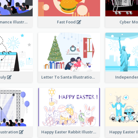
Music Performance Illustration
Fast Food
Cyber M
July
Letter To Santa Illustration
Independe
lustration
Happy Easter Rabbit Illustration
Happy Easter I