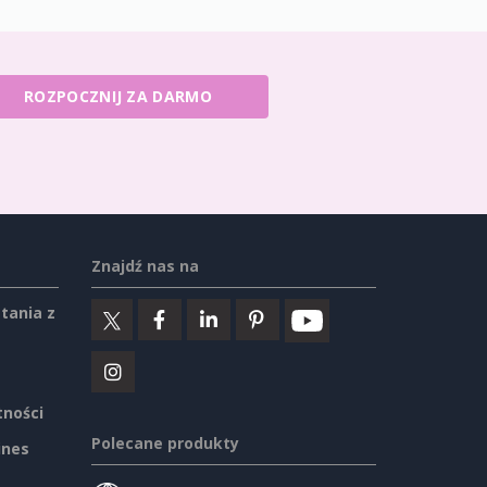
ROZPOCZNIJ ZA DARMO
Znajdź nas na
tania z
tności
Polecane produkty
ines