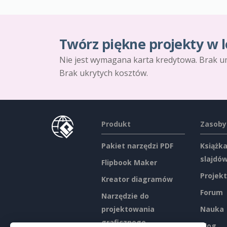
Twórz piękne projekty w l
Nie jest wymagana karta kredytowa. Brak u
Brak ukrytych kosztów.
Produkt
Zasoby
Pakiet narzędzi PDF
Książka
slajdó
Flipbook Maker
Projekt
Kreator diagramów
Forum
Narzędzie do
projektowania
Nauka
graficznego
Blog