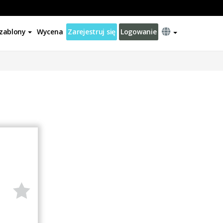
zablony
Wycena
Zarejestruj się
Logowanie