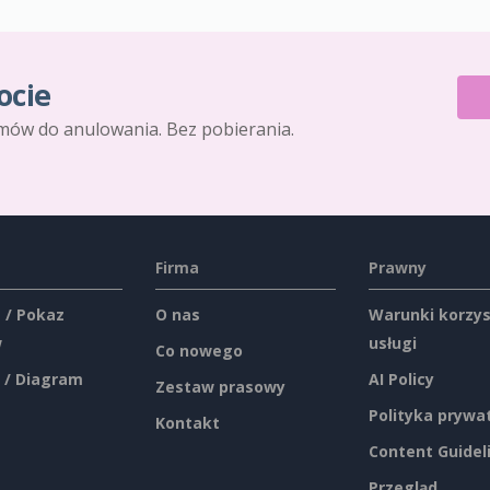
ocie
mów do anulowania. Bez pobierania.
Firma
Prawny
 / Pokaz
O nas
Warunki korzys
w
usługi
Co nowego
 / Diagram
AI Policy
Zestaw prasowy
Polityka prywa
Kontakt
Content Guidel
Przegląd