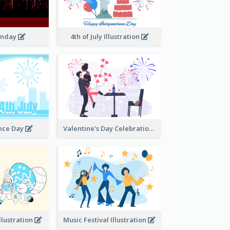
onday
4th of July Illustration
nce Day
Valentine's Day Celebration
llustration
Music Festival Illustration