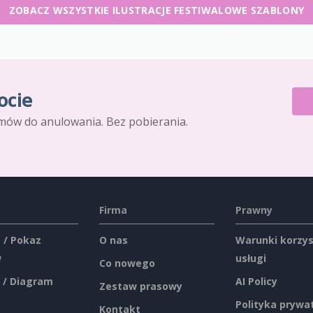
ZOBACZ WSZYSTKIE ILUSTRACJE FESTIWALOWE SZABLONY
ocie
mów do anulowania. Bez pobierania.
Firma
Prawny
 / Pokaz
O nas
Warunki korzys
w
usługi
Co nowego
 / Diagram
AI Policy
Zestaw prasowy
Polityka prywa
Kontakt