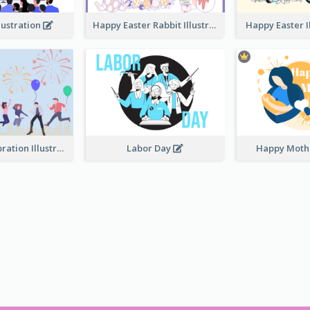
lustration
Happy Easter Rabbit Illustration
Happy Easter I
Festival Celebration Illustration
Labor Day
Happy Moth