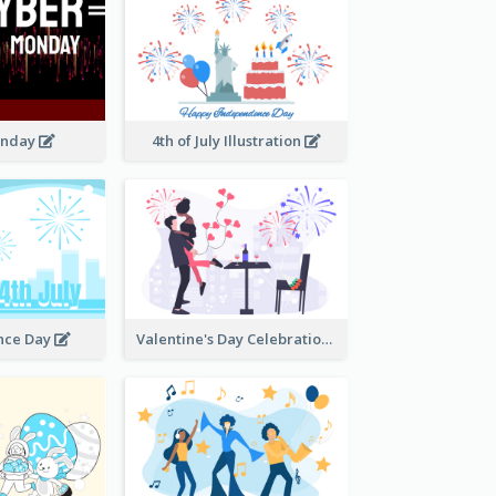
onday
4th of July Illustration
nce Day
Valentine's Day Celebration