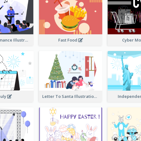
Music Performance Illustration
Fast Food
Cyber M
July
Letter To Santa Illustration
Independe