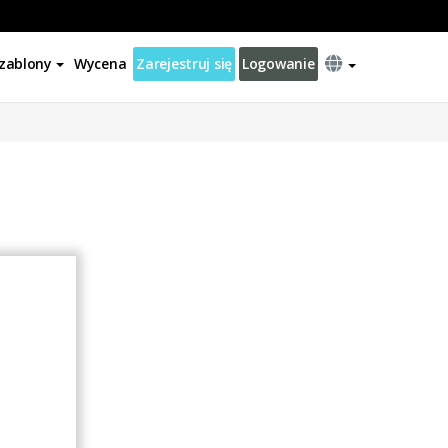
zablony
Wycena
Zarejestruj się
Logowanie