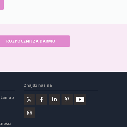
ROZPOCZNIJ ZA DARMO
Znajdź nas na
tania z
tności