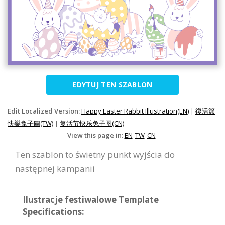
EDYTUJ TEN SZABLON
Edit Localized Version:
Happy Easter Rabbit Illustration(EN)
|
復活節
快樂兔子圖(TW)
|
复活节快乐兔子图(CN)
View this page in:
EN
TW
CN
Ten szablon to świetny punkt wyjścia do
następnej kampanii
Ilustracje festiwalowe Template
Specifications: