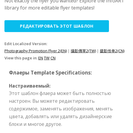
Not exactly the flyer you wanted? Explore the InfoART
library for more editable flyer templates!
РЕДАКТИРОВАТЬ ЭТОТ ШАБЛОН
Edit Localized Version:
Photography Promotion Flyer 2(EN)
|
攝影傳單2(TW)
|
摄影传单2(CN)
View this page in:
EN
TW
CN
Флаеры Template Specifications:
Настраиваемый:
Этот шаблон флаера может быть полностью
настроен. Вы можете редактировать
содержимое, заменять изображения, менять
цвета, добавлять или удалять дизайнерские
блоки и многое другое.