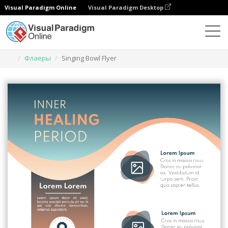
Visual Paradigm Online
Visual Paradigm Desktop
Инструмент графического дизайна
Шаблоны
Флаеры
Singing Bowl Flyer