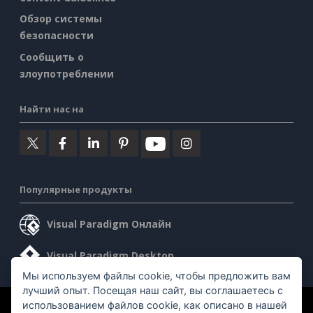
Обзор системы
безопасности
Сообщить о
злоупотреблении
Найти нас на
Популярные продукты
Visual Paradigm Онлайн
Visual Paradigm Desktop
Мы используем файлы cookie, чтобы предложить вам
лучший опыт. Посещая наш сайт, вы соглашаетесь с
использованием файлов cookie, как описано в нашей
©2026 by Visual Paradigm. Все права защищены.