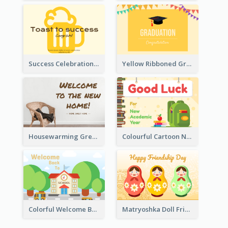
Success Celebration Greeting Card
Yellow Ribboned Graduation Celebration Card
Housewarming Greeting Card
Colourful Cartoon New Academic Year Greeting Card
Colorful Welcome Back School Greeting Card
Matryoshka Doll Friendship Greeting Card