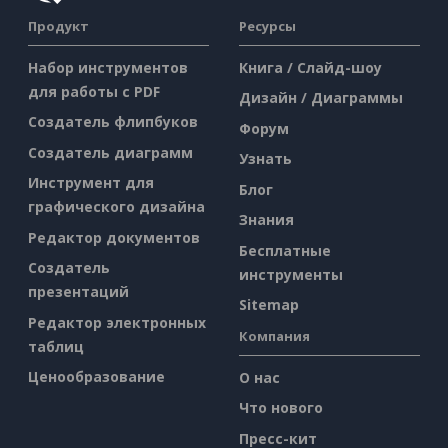
Продукт
Ресурсы
Набор инструментов
Книга / Слайд-шоу
для работы с PDF
Дизайн / Диаграммы
Создатель флипбуков
Форум
Создатель диаграмм
Узнать
Инструмент для
Блог
графического дизайна
Знания
Редактор документов
Бесплатные
Создатель
инструменты
презентаций
Sitemap
Редактор электронных
Компания
таблиц
Ценообразование
О нас
Что нового
Пресс-кит