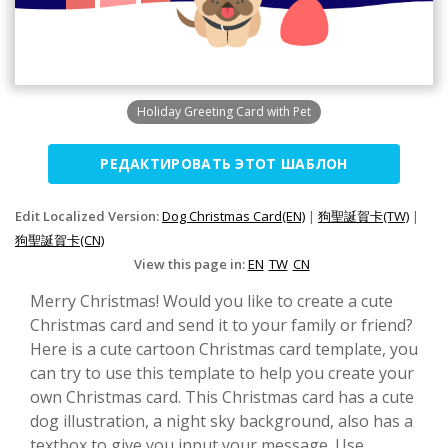
Holiday Greeting Card with Pet
РЕДАКТИРОВАТЬ ЭТОТ ШАБЛОН
Edit Localized Version:
Dog Christmas Card(EN)
|
狗聖誕賀卡(TW)
|
狗聖誕賀卡(CN)
View this page in:
EN
TW
CN
Merry Christmas! Would you like to create a cute
Christmas card and send it to your family or friend?
Here is a cute cartoon Christmas card template, you
can try to use this template to help you create your
own Christmas card. This Christmas card has a cute
dog illustration, a night sky background, also has a
textbox to give you input your message. Use