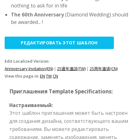
nothing to ask for in life
The 60th Anniversary
(Diamond Wedding) should
be awarded... !
РЕДАКТИРОВАТЬ ЭТОТ ШАБЛОН
Edit Localized Version:
Anniversary Invitation(EN)
|
25週年邀請(TW)
|
25周年邀请(CN)
View this page in:
EN
TW
CN
Приглашения Template Specifications:
Настраиваемый:
Этот шаблон приглашения может быть настроен
для создания дизайна, соответствующего вашим
требованиям. Вы можете редактировать
содержание, заменять изображения, менять