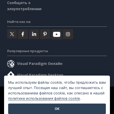
Сообщить о
злоупотреблении
Найти нас на
Популярные продукты
Visual Paradigm Онлайн
Visual Paradigm Desktop
Мы используем файлы cookie, чтобы предложить вам
лучший опыт. Посещая наш сайт, вы соглашаетесь с
использованием файлов cookie, как описано в нашей
©2026 by Visual Paradigm. Все права защищены.
политике использования файлов cookie
.
Условия предоставления услуг
AI Policy
OK
Политика конфиденциальности
Content Guidelines