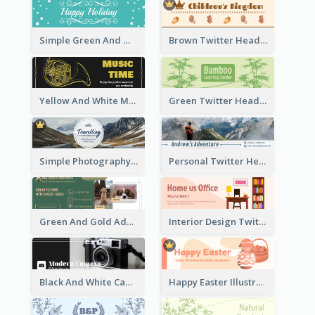
Simple Green And White Twitter Header With Theme Of Holiday
Brown Twitter Header Created For Toy Store
Yellow And White Music Instrument Twitter Header About Orchestra Performance
Green Twitter Header With Bamboo Decoration
Simple Photography Twitter Header Promoting Travelling
Personal Twitter Header Of Hiker
Green And Gold Adoption Promotion Header Design
Interior Design Twitter Header In Warm Colour Tone
Black And White Camera Twitter Header
Happy Easter Illustrated Twitter Header