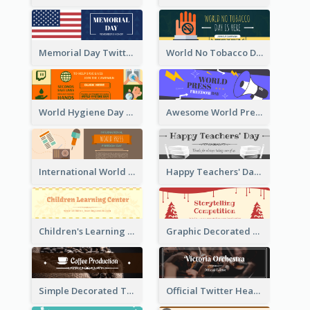
Memorial Day Twitter Header With Flag
World No Tobacco Day Twitter Header
World Hygiene Day Promotion Twitter Header
Awesome World Press Freedom Day Twitter Header
International World Press Freedom Day Twitter Header
Happy Teachers' Day Twitter Header With Decorations Of Books
Children's Learning Center Twitter Header In Orange Colour Tone
Graphic Decorated Twitter Header About Storytelling Competition
Simple Decorated Twitter Header About Coffee
Official Twitter Header Of Orchestra