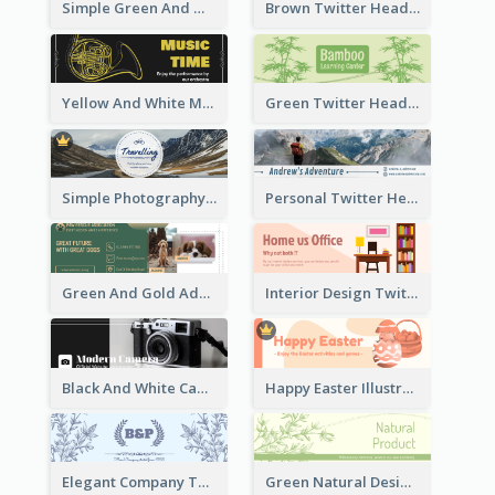
Simple Green And White Twitter Header With Theme Of Holiday
Brown Twitter Header Created For Toy Store
Yellow And White Music Instrument Twitter Header About Orchestra Performance
Green Twitter Header With Bamboo Decoration
Simple Photography Twitter Header Promoting Travelling
Personal Twitter Header Of Hiker
Green And Gold Adoption Promotion Header Design
Interior Design Twitter Header In Warm Colour Tone
Black And White Camera Twitter Header
Happy Easter Illustrated Twitter Header
Elegant Company Twitter Header In Blue Colour Tone
Green Natural Design Twitter Header