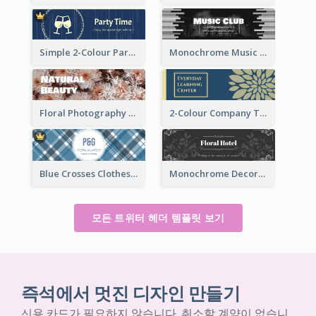
Simple 2-Colour Party Related Twitter Header
Monochrome Music Club Twitter Header With Decorations
Floral Photography Twitter Header
2-Colour Company Twitter Header
Blue Crosses Clothes Store Twitter Header
Monochrome Decorated Hotel Twitter Header
모든 트위터 헤더 템플릿 보기
즉석에서 멋진 디자인 만들기
신용 카드가 필요하지 않습니다. 취소할 계약이 없습니