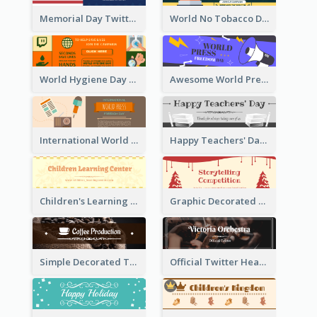
Memorial Day Twitter Header With Flag
World No Tobacco Day Twitter Header
World Hygiene Day Promotion Twitter Header
Awesome World Press Freedom Day Twitter Header
International World Press Freedom Day Twitter Header
Happy Teachers' Day Twitter Header With Decorations Of Books
Children's Learning Center Twitter Header In Orange Colour Tone
Graphic Decorated Twitter Header About Storytelling Competition
Simple Decorated Twitter Header About Coffee
Official Twitter Header Of Orchestra