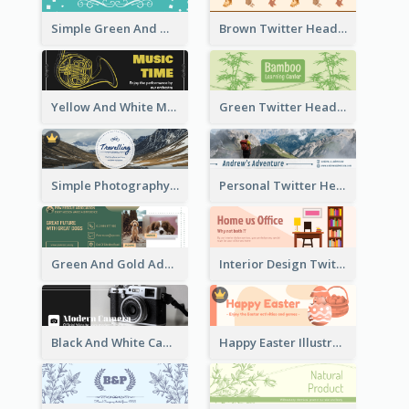
Simple Green And White Twitter Header With Theme Of Holiday
Brown Twitter Header Created For Toy Store
Yellow And White Music Instrument Twitter Header About Orchestra Performance
Green Twitter Header With Bamboo Decoration
Simple Photography Twitter Header Promoting Travelling
Personal Twitter Header Of Hiker
Green And Gold Adoption Promotion Header Design
Interior Design Twitter Header In Warm Colour Tone
Black And White Camera Twitter Header
Happy Easter Illustrated Twitter Header