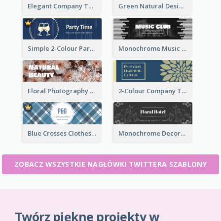
Elegant Company Twitter Header In Blue Colour Tone
Green Natural Design Twitter Header
Simple 2-Colour Party Related Twitter Header
Monochrome Music Club Twitter Header With Decorations
Floral Photography Twitter Header
2-Colour Company Twitter Header
Blue Crosses Clothes Store Twitter Header
Monochrome Decorated Hotel Twitter Header
ZOBACZ WSZYSTKIE NAGŁÓWKI TWITTERA SZABLONY
Twórz piękne projekty w