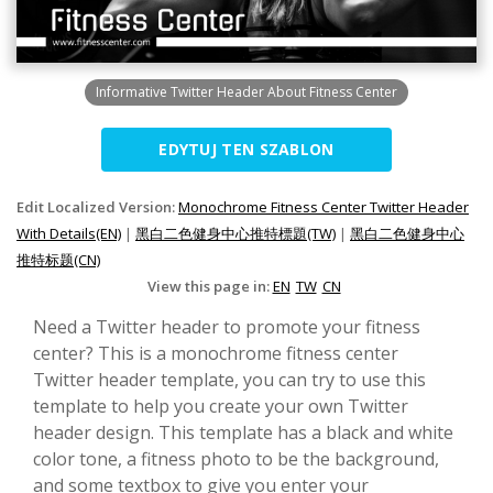
Informative Twitter Header About Fitness Center
EDYTUJ TEN SZABLON
Edit Localized Version:
Monochrome Fitness Center Twitter Header
With Details(EN)
|
黑白二色健身中心推特標題(TW)
|
黑白二色健身中心
推特标题(CN)
View this page in:
EN
TW
CN
Need a Twitter header to promote your fitness
center? This is a monochrome fitness center
Twitter header template, you can try to use this
template to help you create your own Twitter
header design. This template has a black and white
color tone, a fitness photo to be the background,
and some textbox to give you enter your