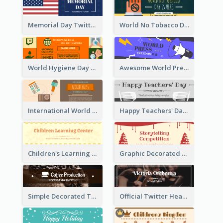
Memorial Day Twitter Header With Flag
World No Tobacco Day Twitter Header
World Hygiene Day Promotion Twitter Header
Awesome World Press Freedom Day Twitter Header
International World Press Freedom Day Twitter Header
Happy Teachers' Day Twitter Header With Decorations Of Books
Children's Learning Center Twitter Header In Orange Colour Tone
Graphic Decorated Twitter Header About Storytelling Competition
Simple Decorated Twitter Header About Coffee
Official Twitter Header Of Orchestra