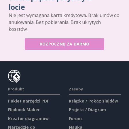
locie
Nie jest wymagana karta kredytowa. Brak umów do
anulowania. Bez pobierania. Brak ukrytych
kosztów.
ROZPOCZNIJ ZA DARMO
Produkt
Zasoby
Pakiet narzędzi PDF
Książka / Pokaz slajdów
Flipbook Maker
Projekt / Diagram
Kreator diagramów
Forum
Narzędzie do
Nauka