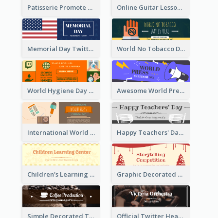
Patisserie Promote Twitter Header
Online Guitar Lesson Twitter Header
Memorial Day Twitter Header With Flag
World No Tobacco Day Twitter Header
World Hygiene Day Promotion Twitter Header
Awesome World Press Freedom Day Twitter Header
International World Press Freedom Day Twitter Header
Happy Teachers' Day Twitter Header With Decorations Of Books
Children's Learning Center Twitter Header In Orange Colour Tone
Graphic Decorated Twitter Header About Storytelling Competition
Simple Decorated Twitter Header About Coffee
Official Twitter Header Of Orchestra