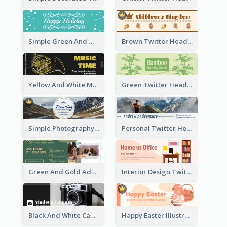
Simple Green And White Twitter Header With Theme Of Holiday
Brown Twitter Header Created For Toy Store
Yellow And White Music Instrument Twitter Header About Orchestra Performance
Green Twitter Header With Bamboo Decoration
Simple Photography Twitter Header Promoting Travelling
Personal Twitter Header Of Hiker
Green And Gold Adoption Promotion Header Design
Interior Design Twitter Header In Warm Colour Tone
Black And White Camera Twitter Header
Happy Easter Illustrated Twitter Header