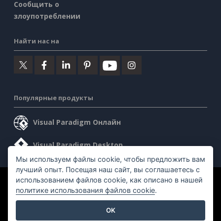
Сообщить о
злоупотреблении
Найти нас на
Популярные продукты
Visual Paradigm Онлайн
Visual Paradigm Desktop
Мы используем файлы cookie, чтобы предложить вам
лучший опыт. Посещая наш сайт, вы соглашаетесь с
использованием файлов cookie, как описано в нашей
©2026 by Visual Paradigm. Все права защищены.
политике использования файлов cookie
.
Условия предоставления услуг
AI Policy
OK
Политика конфиденциальности
Content Guidelines