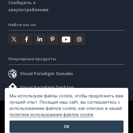
Сообщить о
злоупотреблении
Найти нас на
Популярные продукты
Visual Paradigm Онлайн
Visual Paradigm Desktop
Мы используем файлы cookie, чтобы предложить вам
лучший опыт. Посещая наш сайт, вы соглашаетесь с
использованием файлов cookie, как описано в нашей
©2026 by Visual Paradigm. Все права защищены.
политике использования файлов cookie
.
Условия предоставления услуг
AI Policy
OK
Политика конфиденциальности
Content Guidelines