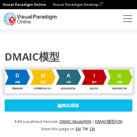
Visual Paradigm Online
Visual Paradigm Desktop
圖表
模板
方框圖
DMAIC模型
DMAIC模型
編輯此模板
Edit Localized Version:
DMAIC Model(EN)
|
DMAIC模型(CN)
View this page in:
EN
TW
CN