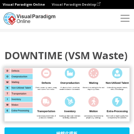
Visual Paradigm Online
Visual Paradigm Desktop
圖表
模板
方框圖
DOWNTIME (VSM Waste)
DOWNTIME (VSM Waste)
編輯此模板