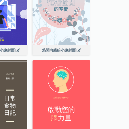
幻小說封面
悠閒向繽紛小說封面