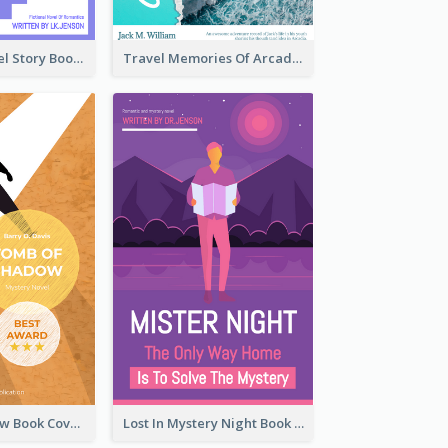
Romantic Travel Story Book Cover
Travel Memories Of Arcadia Book Cover
Mystery Shadow Book Cover
Lost In Mystery Night Book Cover