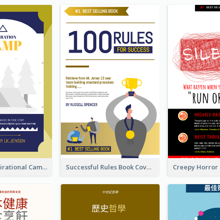
Peaceful Inspirational Camping Book Cover
Successful Rules Book Cover Design