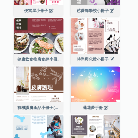
便當屋小冊子
芭蕾舞學校小冊子
健康飲食推廣食肆小冊子
時尚與化妝小冊子
有機護膚產品小冊子(附詳細信息)
蓮花夢手冊