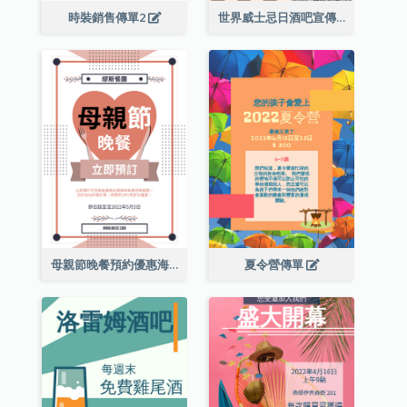
時裝銷售傳單2
世界威士忌日酒吧宣傳傳單
母親節晚餐預約優惠海報
夏令營傳單