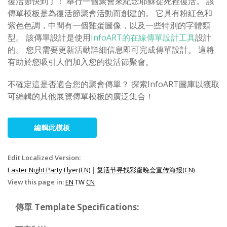
復活節快到了！ 舉行一個聚會來紀念耶穌從死裡復活。 該
傳單模板是為復活節聚會活動而創建的。 它具有粉紅色和
紫色色調，中間有一個雞蛋圖像，以及一些特別的字體類
型。 該傳單設計是使用
InfoART的在線傳單設計工具
設計
的。 您只需要更新活動詳細信息即可完成傳單設計。 這將
有助於您吸引人們加入您的復活節聚會。
不確定這是否適合您的聚會傳單？ 探索InfoART圖庫以獲取
可編輯的其他展覽傳單模板的廣泛集合！
編輯此模板
Edit Localized Version:
Easter Night Party Flyer(EN)
|
复活节寻找彩蛋晚会宣传海报(CN)
View this page in:
EN
TW
CN
傳單 Template Specifications: