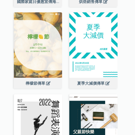
國際家庭日優惠宣傳海報
烘焙銷售傳單
檸檬節傳單
夏季大減價傳單