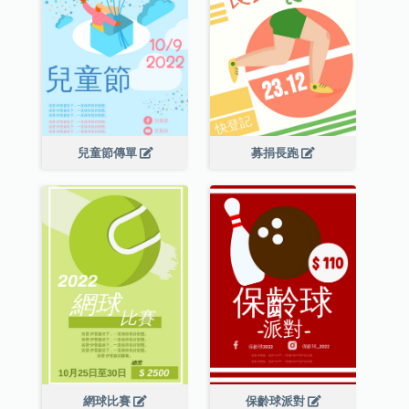
兒童節傳單
募捐長跑
網球比賽
保齡球派對