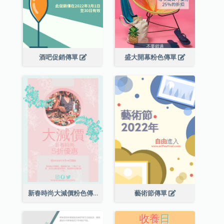
酒吧促銷傳單
盛大開幕粉色傳單
新春時尚大減價粉色傳單
藝術節傳單