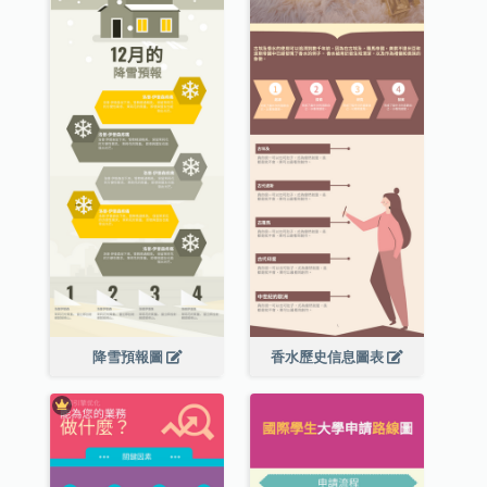
降雪預報圖
香水歷史信息圖表