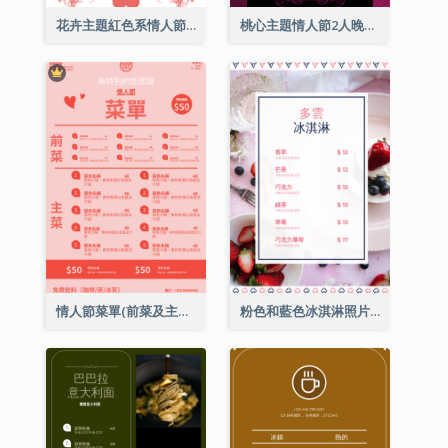
花卉主題紅色系情人節菜單
桃心主題情人節2人晚餐菜單
情人節菜單(前菜及主菜)
粉色和藍色冰淇淋照片甜點菜單