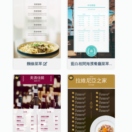
麵條菜單
藍白相間海濱餐廳菜單