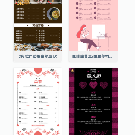
2段式西式餐廳菜單
咖啡廳菜單(附精美插圖)