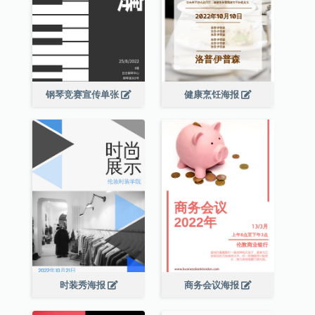
钢琴竞赛宣传单张
健康烹饪海报
时装秀海报
商务会议海报