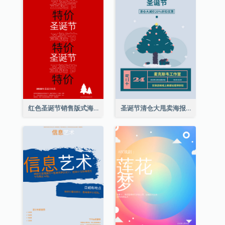
红色圣诞节销售版式海报
圣诞节清仓大甩卖海报