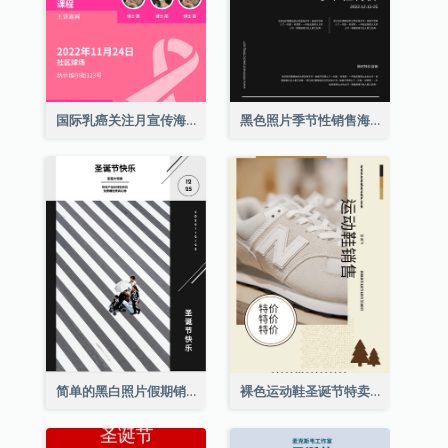
国际乳癌关注月宣传海报
黑色照片季节性销售海报
简单的黑白照片假期销售海报
裸色运动鞋圣诞节特卖海报