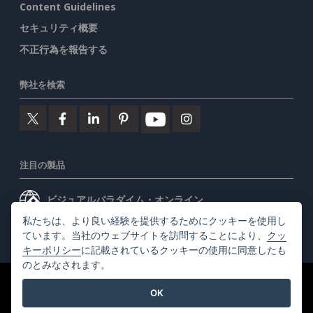
Content Guidelines
セキュリティ概要
不正行為を報告する
弊社を検索
注目の製品
ビジュアルパラダイム・オンライン
私たちは、より良い経験を提供するためにクッキーを使用し
ビジュアルパラダイムデスクトップ
ています。当社のウェブサイトを訪問することにより、
クッ
キーポリシー
に記載されているクッキーの使用に同意したも
のとみなされます。
©2026 by Visual Paradigm. 全ての権利を有する
利用規約
OK
AI Policy