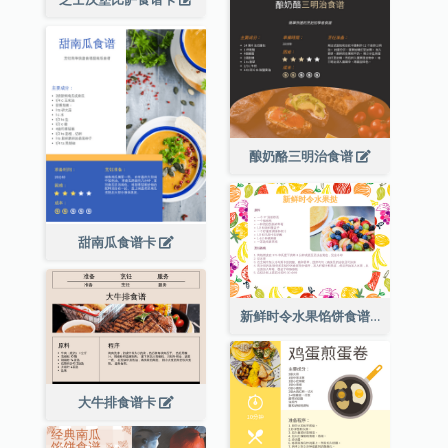
酿奶酪三明治食谱
甜南瓜食谱卡
新鲜时令水果馅饼食谱卡
大牛排食谱卡