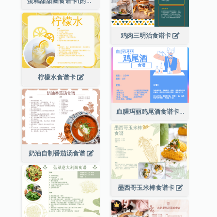
蛋糕甜甜圈食谱卡(附时长)
鸡肉三明治食谱卡
柠檬水食谱卡
血腥玛丽鸡尾酒食谱卡
奶油自制番茄汤食谱
墨西哥玉米棒食谱卡