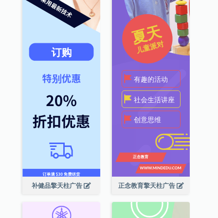
补健品擎天柱广告
正念教育擎天柱广告