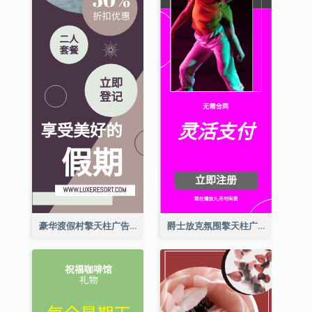
豪华渡假村擎天柱广告
爵士放克氛围擎天柱广告