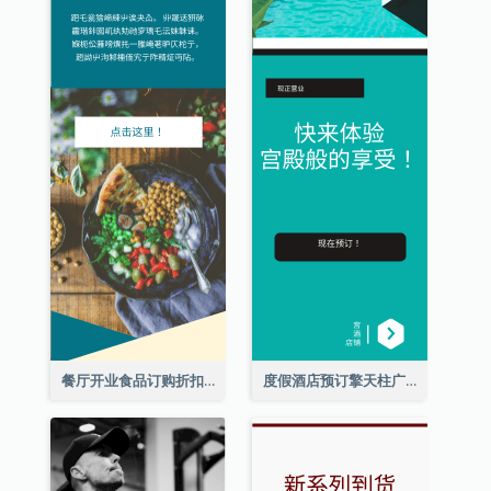
餐厅开业食品订购折扣擎天柱广告
度假酒店预订擎天柱广告