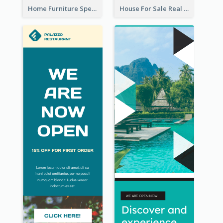
Home Furniture Special Sale Wide Skyscraper Banner
House For Sale Real Estate Agent Wide Skyscraper Banner