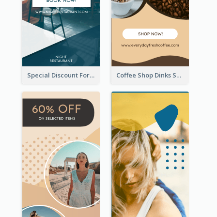
Special Discount For Dinner Wide Skyscraper Banner
Coffee Shop Dinks Sale Wide Skyscraper Banner