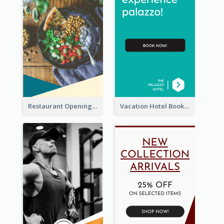
Restaurant Opening Food Ordering Discount Wide Skyscraper Banner
Vacation Hotel Booking Wide Skyscraper Banner