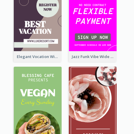
Elegant Vocation Wide Skyscraper Banner Design
Jazz Funk Vibe Wide Skyscraper Banner