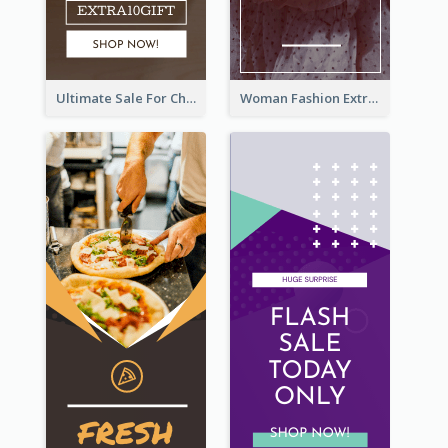
Ultimate Sale For Chocolate And Candies Wide Skyscraper Banner
Woman Fashion Extra Sale Wide Skyscraper Banner