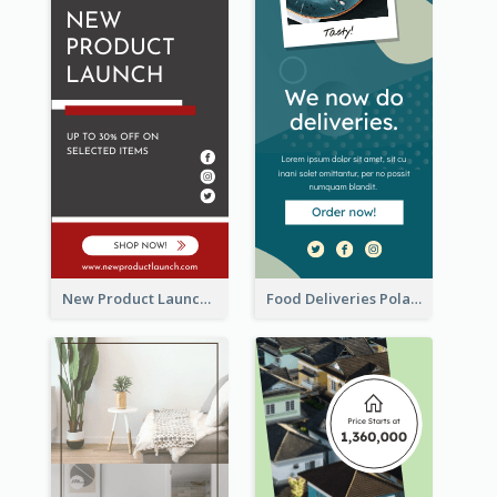
New Product Launch Promotion Wide Skyscraper Banner
Food Deliveries Polaroid Photos Wide Skyscraper Banner