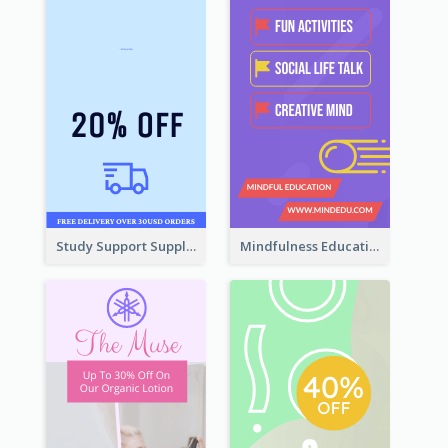
Study Support Supplement Wide Skyscraper Banner Design
Mindfulness Education Wide Skyscraper Banner