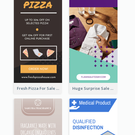
Fresh Pizza For Sale Promotion Wide Skyscraper Banner
Huge Surprise Sale For Today Wide Skyscraper Banner