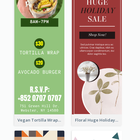
Vegan Tortilla Wrap Sale Wide Skyscraper Banner
Floral Huge Holiday Sale Wide Skyscraper Banner