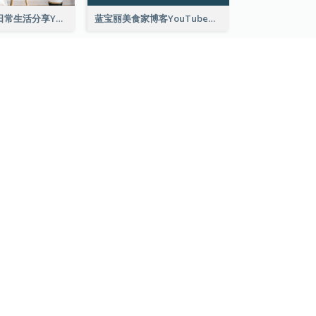
棕色主页照片日常生活分享YouTube频道图片
蓝宝丽美食家博客YouTube频道图片
查看所有 YOUTUBE 频道图片 模板
费用。
公司
法律
灯片
关于我们
服务条款
表
新闻中心
AI Policy