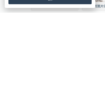
蓝色游戏写真游戏YouTube频道图片
创建精美的设计
无需信用卡、无需合同、无需下载，没有隐藏
产品
资源
PDF 工具套件
书籍/幻
翻页书本
设计/图