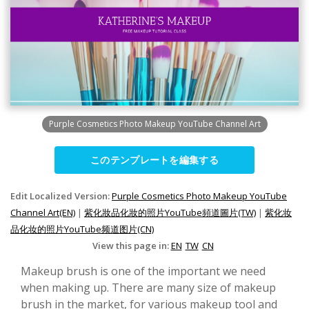
Purple Cosmetics Photo Makeup YouTube Channel Art
このテンプレートを編集する
Edit Localized Version:
Purple Cosmetics Photo Makeup YouTube
Channel Art(EN)
|
紫化妝品化妝的照片YouTube頻道圖片(TW)
|
紫化妆
品化妆的照片YouTube频道图片(CN)
View this page in:
EN
TW
CN
Makeup brush is one of the important we need
when making up. There are many size of makeup
brush in the market, for various makeup tool and