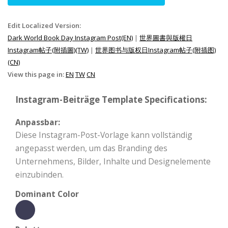
Edit Localized Version:
Dark World Book Day Instagram Post(EN)
|
世界圖書與版權日
Instagram帖子(附插圖)(TW)
|
世界图书与版权日Instagram帖子(附插图)
(CN)
View this page in:
EN
TW
CN
Instagram-Beiträge Template Specifications:
Anpassbar:
Diese Instagram-Post-Vorlage kann vollständig
angepasst werden, um das Branding des
Unternehmens, Bilder, Inhalte und Designelemente
einzubinden.
Dominant Color