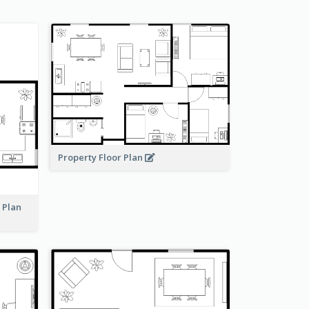
Property Floor Plan
r Plan