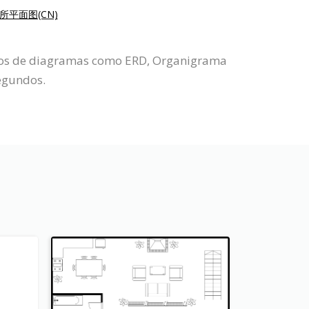
所平面图(CN)
 tipos de diagramas como ERD, Organigrama
segundos.