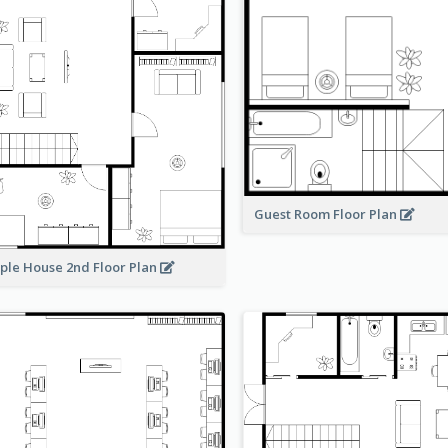
Guest Room Floor Plan
ple House 2nd Floor Plan