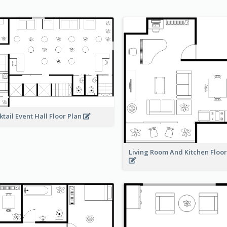
ktail Event Hall Floor Plan
Living Room And Kitchen Floo