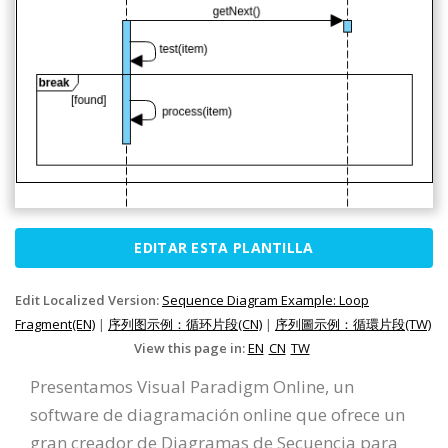
EDITAR ESTA PLANTILLA
Edit Localized Version:
Sequence Diagram Example: Loop
Fragment(EN)
|
序列图示例：循环片段(CN)
|
序列圖示例：循環片段(TW)
View this page in:
EN
CN
TW
Presentamos Visual Paradigm Online, un
software de diagramación online que ofrece un
gran creador de Diagramas de Secuencia para