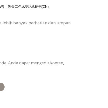
W)
|
黑金二色比赛纪念证书(CN)
da lebih banyak perhatian dan umpan
Anda. Anda dapat mengedit konten,