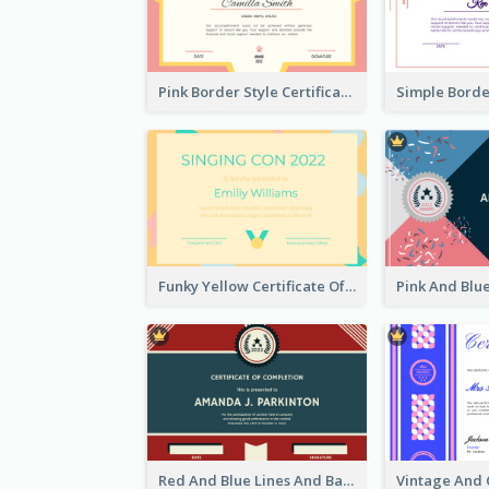
Pink Border Style Certificate Design Template
Funky Yellow Certificate Of Singing Content Champion
Red And Blue Lines And Badge Completion Certificate