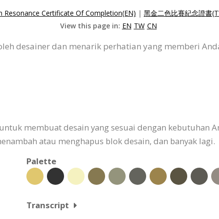
n Resonance Certificate Of Completion(EN)
|
黑金二色比賽紀念證書(T
View this page in:
EN
TW
CN
at oleh desainer dan menarik perhatian yang memberi An
an untuk membuat desain yang sesuai dengan kebutuhan 
nambah atau menghapus blok desain, dan banyak lagi.
Palette
Transcript