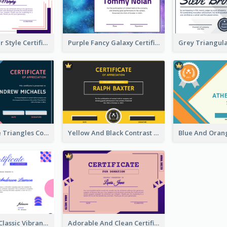
Simple Border Style Certificate Design Template
Purple Fancy Galaxy Certificate
Pink And Blue Triangles Confetti Celebration Certificate
Yellow And Black Contrast Simple Certificate
Vintage And Classic Vibrant Certificate Design Ideas
Adorable And Clean Certificate Design Ideas