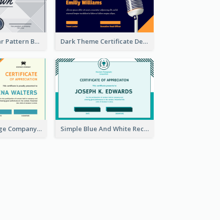
Grey Triangular Pattern Best Certificate Design
Dark Theme Certificate Design For Singing Contest
Blue And Orange Company Triangles With Badge Certificate
Simple Blue And White Rectangle Certificate