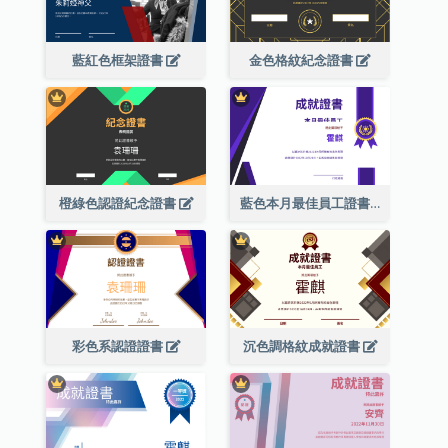
藍紅色框架證書
金色格紋紀念證書
橙綠色認證紀念證書
藍色本月最佳員工證書(附標誌)
彩色系認證證書
沉色調格紋成就證書