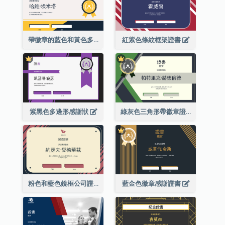
帶徽章的藍色和黃色多邊形證書
紅紫色條紋框架證書
紫黑色多邊形感謝狀
綠灰色三角形帶徽章證書
粉色和藍色鏡框公司證書
藍金色徽章感謝證書