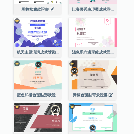
馬拉松籌款證書
比賽優秀表現獎成就證書
航天主題演講成就獎勵證書
淺色系六邊形紋成就證書
藍色和橙色斑點形狀證書
黃棕色斑點背景證書