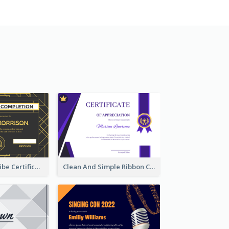
Vintage Relic Vibe Certificate Design Template
Clean And Simple Ribbon Certificate Design Ideas