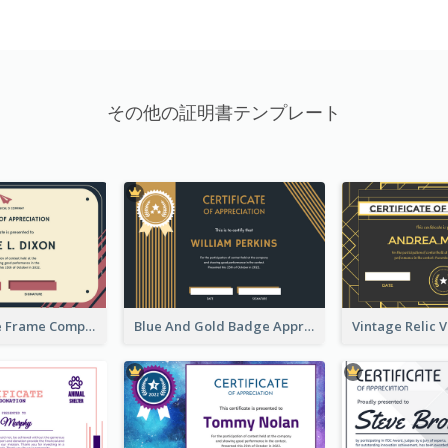
その他の証明書テンプレート
Pink And Blue Frame Company Certificate
Blue And Gold Badge Appreciation Certificate