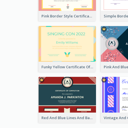
Pink Border Style Certificate Design Template
Funky Yellow Certificate Of Singing Content Champion
Red And Blue Lines And Badge Completion Certificate