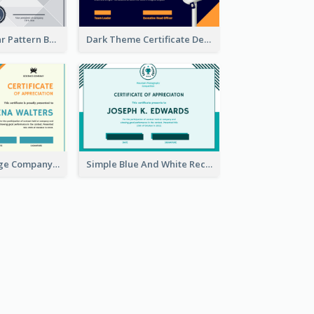
Grey Triangular Pattern Best Certificate Design
Dark Theme Certificate Design For Singing Contest
Blue And Orange Company Triangles With Badge Certificate
Simple Blue And White Rectangle Certificate