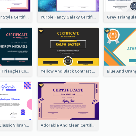
Simple Border Style Certificate Design Template
Purple Fancy Galaxy Certificate
Pink And Blue Triangles Confetti Celebration Certificate
Yellow And Black Contrast Simple Certificate
Vintage And Classic Vibrant Certificate Design Ideas
Adorable And Clean Certificate Design Ideas