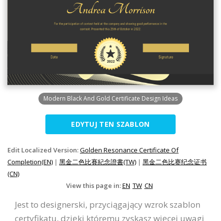
Modern Black And Gold Certificate Design Ideas
EDYTUJ TEN SZABLON
Edit Localized Version:
Golden Resonance Certificate Of
Completion(EN)
|
黑金二色比賽紀念證書(TW)
|
黑金二色比赛纪念证书
(CN)
View this page in:
EN
TW
CN
Jest to designerski, przyciągający wzrok szablon
certyfikatu, dzięki któremu zyskasz więcej uwagi