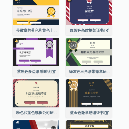
带徽章的蓝色和黄色十年证书
红紫色条纹框架证书
紫黑色多边形感谢状
绿灰色三角形带徽章证书
粉色和蓝色镜框公司证书
蓝金色徽章感谢证书