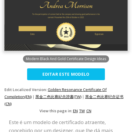
Modern Black And Gold Certificate Design Ideas
EDITAR ESTE MODELO
Edit Localized Version:
Golden Resonance Certificate Of
Completion(EN)
|
黑金二色比賽紀念證書(TW)
|
黑金二色比赛纪念证书
(CN)
View this page in:
EN
TW
CN
Este é um modelo de certificado atraente,
concebido por um designer, que lhe dá mais