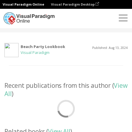
Visual Paradigm Online
Visual Paradigm Desktop
コミュニティ
ユーザー
Beach Party Lookbook
Published: Aug 13, 2024
Visual Paradigm
Recent publications from this author (
View
All
)
Related books (
View All
)