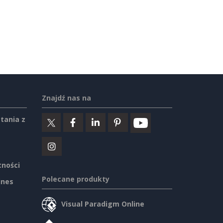
Znajdź nas na
tania z
tności
Polecane produkty
ines
Visual Paradigm Online