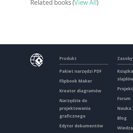
Related books (
View All
)
Produkt
Zasoby
Pakiet narzędzi PDF
Książka
slajdó
Flipbook Maker
Projekt
Kreator diagramów
Forum
Narzędzie do
projektowania
Nauka
graficznego
Blog
Edytor dokumentów
Wiedza