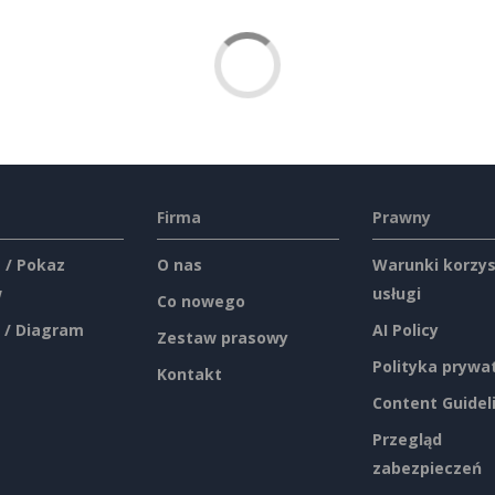
Firma
Prawny
 / Pokaz
O nas
Warunki korzys
w
usługi
Co nowego
 / Diagram
AI Policy
Zestaw prasowy
Polityka prywa
Kontakt
Content Guidel
Przegląd
zabezpieczeń