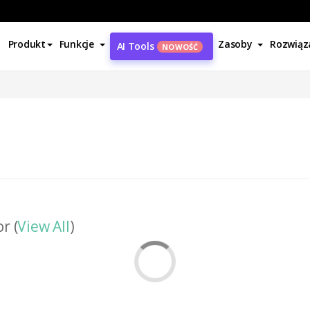
Produkt
Funkcje
Zasoby
Rozwiąz
AI Tools
NOWOŚĆ
r (
View All
)