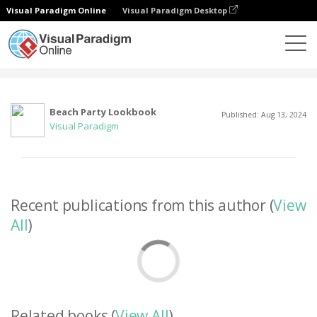
Visual Paradigm Online
Visual Paradigm Desktop
커뮤니티
사용자
Beach Party Lookbook
Published: Aug 13, 2024
Visual Paradigm
Recent publications from this author (
View
All
)
Related books (
View All
)