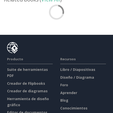
Producto
Recursos
Suite de herramientas
Libro / Diapositivas
PDF
Diseño / Diagrama
Creador de Flipbooks
Foro
Creador de diagramas
Aprender
Herramienta de diseño
Blog
gráfico
Conocimientos
Editor de documentos