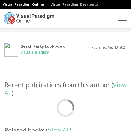
Visual Paradigm Online
Visual Paradigm Desktop
Comunidad
Usuario
Beach Party Lookbook
Published: Aug 13, 2024
Visual Paradigm
Recent publications from this author (
View
All
)
Related books (
View All
)