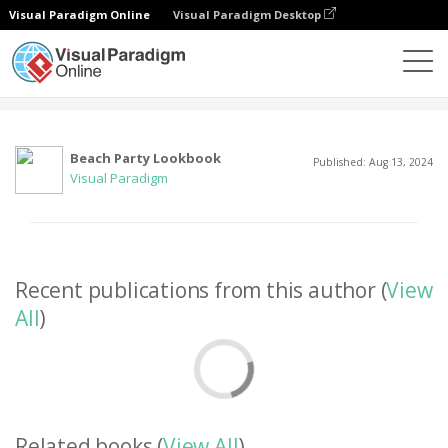
Visual Paradigm Online
Visual Paradigm Desktop
社區
用戶
Beach Party Lookbook
Published: Aug 13, 2024
Visual Paradigm
Recent publications from this author (
View
All
)
Related books (
View All
)