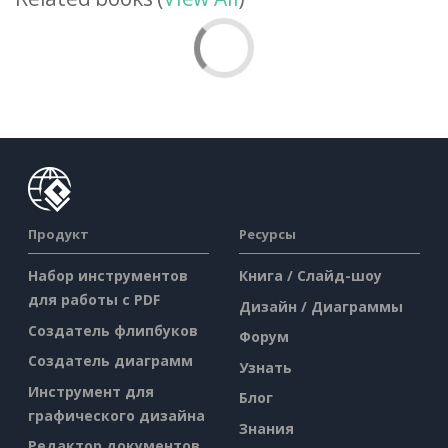
Продукт
Ресурсы
Набор инструментов
Книга / Слайд-шоу
для работы с PDF
Дизайн / Диаграммы
Создатель флипбуков
Форум
Создатель диаграмм
Узнать
Инструмент для
Блог
графического дизайна
Знания
Редактор документов